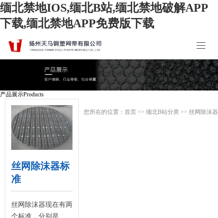
缅北禁地IOS,缅北B站,缅北禁地破解APP
下载,缅北禁地APP免费版下载
产品展示
Products
您所在的位置：
首页
>>
缅北B站分类
>>
丝网除沫器
丝网除沫器标
准
丝网除沫器现在有两
个标准，分别是